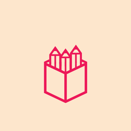
ündigung in der Presse. Die Gamescom findet vom 22.08.2017 b
alle 3.2 auf dem MFG Stand #GamesBW.
 wird dieses Jahr zum ersten Mal auf der Gamescom vertreten sei
ür die Einladung und Ankündigung in der Presse. Die Gamescom 
alle 3.2 auf dem MFG Stand #GamesBW.
sia