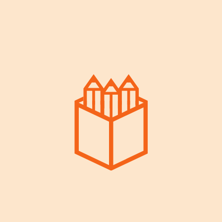
Eva May
OWNER & TEACHER
Sed aliquam elit ut urna fermentum, a lacinia
dui ultricies. Nulla sed finibus est. In id pharetra
massa, nec eleifend orci. Nullam justo tortor,
venenatis at felis eget, blandit congue velit.
Barbara Vanora
TEACHER